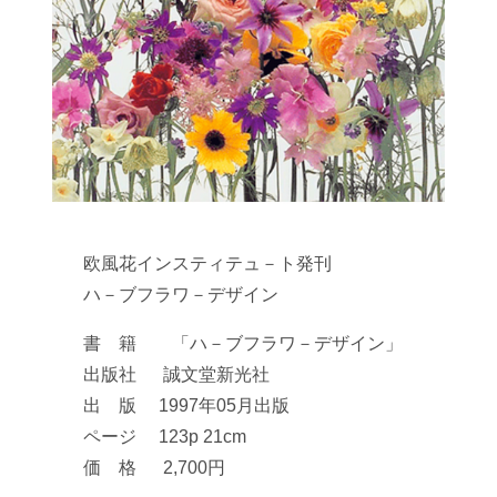
欧風花インスティテュ－ト発刊
ハ－ブフラワ－デザイン
書 籍 「ハ－ブフラワ－デザイン」
出版社 誠文堂新光社
出 版 1997年05月出版
ページ 123p 21cm
価 格 2,700円